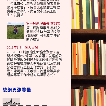
「台北市公民參與議員響應記者會暨
願景座談會」，假台北市議會二樓教
育委員會舉行，與台北市議員王閔
生、洪健益...
第一屆副理事長 林邦文
第一屆副理事長 林邦文
參與的行動 分享的文章
(請點選) 田園城市 誰的
開心農場
2016年1-3月份大事記
2016.01.11 於關懷生命協會聚會，召
開檢視柯P52條第一次會議，就選前公
民咖啡館收錄柯P55條議題進行逐條篩
選暨評議檢驗是否有所落實以及規劃
記者會進行監督工作會議，有何宗
勳、陳明里、王唯治、許慧盈等與會
組成專案工作小組討論呈現方式。
總網頁瀏覽量