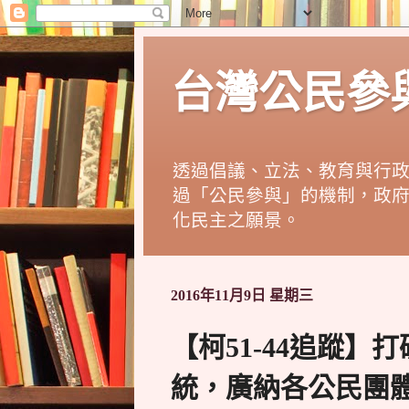
台灣公民參與
透過倡議、立法、教育與行
過「公民參與」的機制，政
化民主之願景。
2016年11月9日 星期三
【柯51-44追蹤
統，廣納各公民團