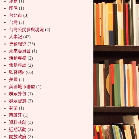
冰島
(1)
印尼
(1)
台北市
(3)
台灣
(2)
台灣公民參與現況
(4)
大事記
(47)
專題報導
(23)
未來委員會
(1)
活動專欄
(2)
焦點座談
(2)
監督柯P
(66)
美國
(2)
美國城市聯盟
(1)
群眾外包
(1)
群眾智慧
(2)
芬蘭
(1)
西班牙
(1)
資料共創
(3)
近期活動
(2)
開放政府
(2)