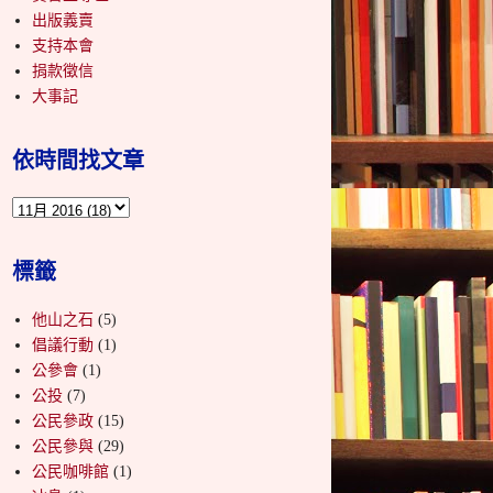
出版義賣
支持本會
捐款徵信
大事記
依時間找文章
標籤
他山之石
(5)
倡議行動
(1)
公參會
(1)
公投
(7)
公民參政
(15)
公民參與
(29)
公民咖啡館
(1)