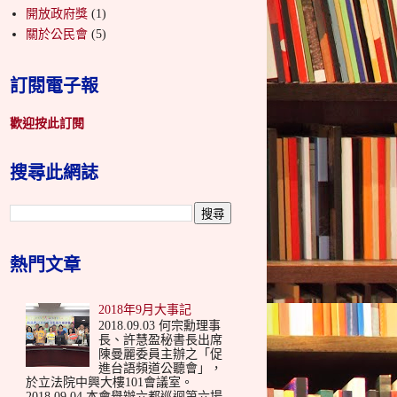
開放政府獎
(1)
關於公民會
(5)
訂閱電子報
歡迎按此訂閱
搜尋此網誌
熱門文章
2018年9月大事記
2018.09.03 何宗勳理事
長、許慧盈秘書長出席
陳曼麗委員主辦之「促
進台語頻道公聽會」，
於立法院中興大樓101會議室。
2018.09.04 本會舉辦六都巡迴第六場