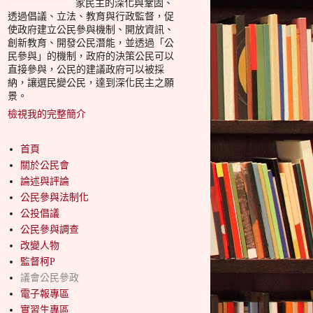
家民主的深化與鞏固、
透過倡議、立法、教育與行政監督，促
使政府建立公民參與機制、開放資訊、
創新教育、開發公民潛能，並透過「公
民參與」的機制，政府的決策公民可以
直接參與，公民的建議政府可以被採
納，讓選民變公民，達到深化民主之願
景。
檢視我的完整簡介
首頁
關於公民會
論述與評論
公民參與法制化
公投倡議
公民參與調查
改變人物
監督柯P
議會公民參政
電子報專區
實習生專區