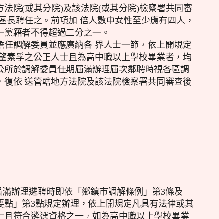
法院(或其分院)及該法院(或其分院)檢察署共同審
區長聘任之。前項加 倍人數中女性至少應有四人，
一黨籍者不得超過二分之一。
擔任調解委員並應廣納各 界人士一節，依上開規定
 望素孚之公正人士且為高中職以上學校畢業者，均
公所於調解委員任期屆滿辦理屆次鄰聘時視各區調
，復依 送管轄地方法院及該法院檢察署共同審查後
屆滿辦理遴聘時即依「鄉鎮市調解條例」第3條及
要點」第3點規定辦理，依上開規定凡具有法律或其
士且符合遴選資格之一，如為高中職以上學校畢業