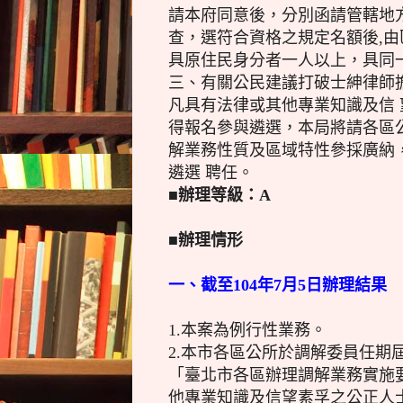
請本府同意後，分別函請管轄地方
查，選符合資格之規定名額後,由
具原住民身分者一人以上，具同
三、有關公民建議打破士紳律師
凡具有法律或其他專業知識及信
得報名參與遴選，本局將請各區
解業務性質及區域特性參採廣納
遴選 聘任。
■辦理等級：A
■辦理情形
一、截至104年7月5日辦理結果
1.本案為例行性業務。
2.本市各區公所於調解委員任期
「臺北市各區辦理調解業務實施
他專業知識及信望素孚之公正人